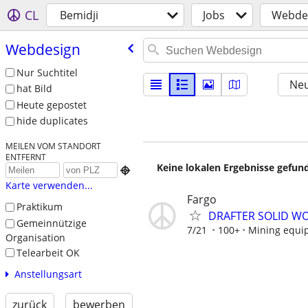
CL
Bemidji
Jobs
Webde
Webdesign
Nur Suchtitel
Neu
hat Bild
Heute gepostet
hide duplicates
MEILEN VOM STANDORT
ENTFERNT
Keine lokalen Ergebnisse gefund

Karte verwenden...
Fargo
Praktikum
DRAFTER SOLID WO
Gemeinnützige
7/21
100+
Mining equi
Organisation
Telearbeit OK
Anstellungsart
zurück
bewerben