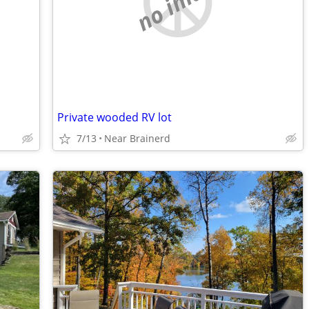
no image
Private wooded RV lot
7/13
Near Brainerd