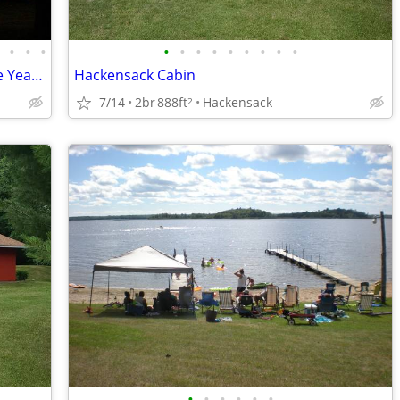
•
•
•
•
•
•
•
•
•
•
•
•
•
Premier Long Lake Secluded and Private Year Round Home , Newly Remodel
Hackensack Cabin
7/14
2br
888ft
Hackensack
2
•
•
•
•
•
•