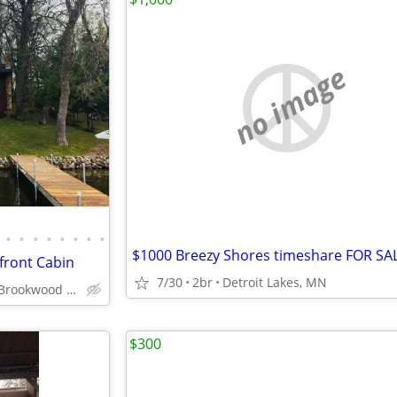
no image
•
•
•
•
•
•
•
•
front Cabin
7/30
2br
Detroit Lakes, MN
12336 Brookwood Cir, Crosslake
$300