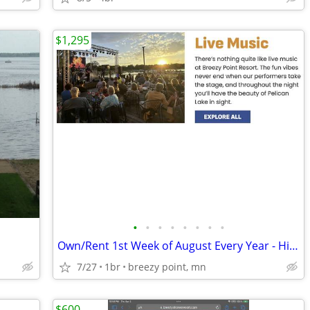
$1,295
•
•
•
•
•
•
•
•
Own/Rent 1st Week of August Every Year - Historic Breezy Point Resort
7/27
1br
breezy point, mn
$600