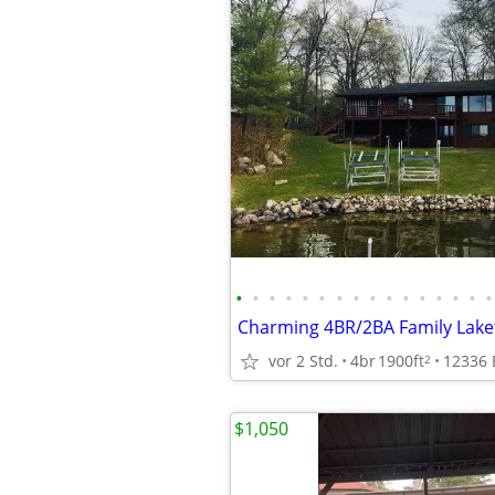
•
•
•
•
•
•
•
•
•
•
•
•
•
•
•
•
Charming 4BR/2BA Family Lake
vor 2 Std.
4br
1900ft
2
$1,050