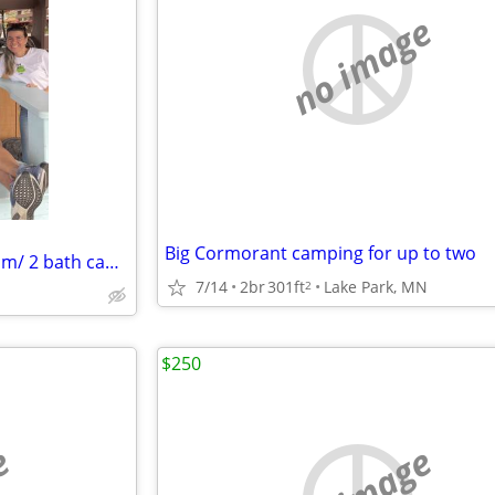
no image
Big Cormorant camping for up to two
Breezy Pointe Resort, 3 bedroom/ 2 bath cabint
7/14
2br
301ft
Lake Park, MN
2
$250