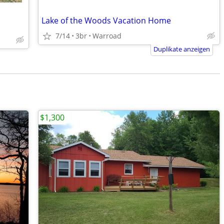
Lake of the Woods Vacation Home
7/14
3br
Warroad
Duplikate anzeigen
$1,300