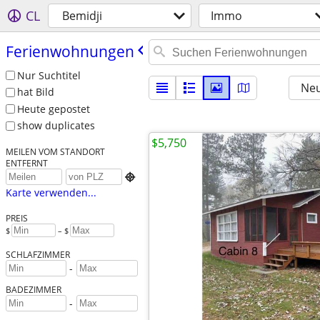
CL
Bemidji
Immo
Ferienwohnungen
Nur Suchtitel
Neu
hat Bild
Heute gepostet
show duplicates
$5,750
MEILEN VOM STANDORT
ENTFERNT

Karte verwenden...
PREIS
$
– $
SCHLAFZIMMER
-
BADEZIMMER
-