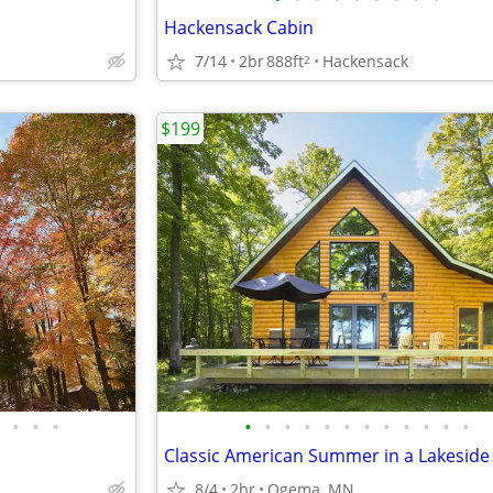
Hackensack Cabin
7/14
2br
888ft
Hackensack
2
$199
•
•
•
•
•
•
•
•
•
•
•
•
•
•
•
8/4
2br
Ogema, MN