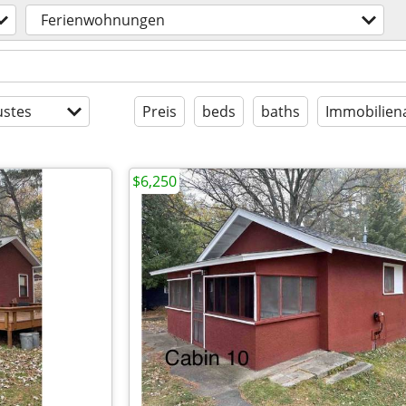
Ferienwohnungen
stes
Preis
beds
baths
Immobilien
$6,250