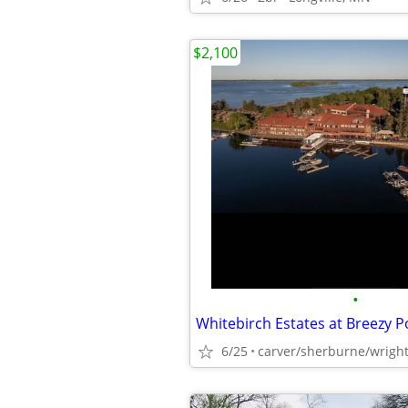
$2,100
•
6/25
carver/sherburne/wrigh