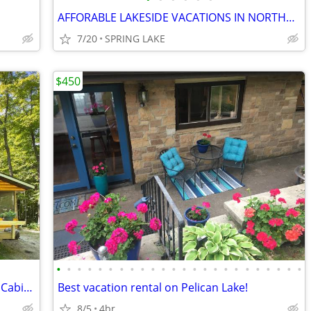
AFFORABLE LAKESIDE VACATIONS IN NORTHERN MN
7/20
SPRING LAKE
$450
•
•
•
•
•
•
•
•
•
•
•
•
•
•
•
•
•
•
•
•
•
•
•
•
Classic American Summer in a Lakeside Cabin - Strawberry Lake Cabin
Best vacation rental on Pelican Lake!
8/5
4br