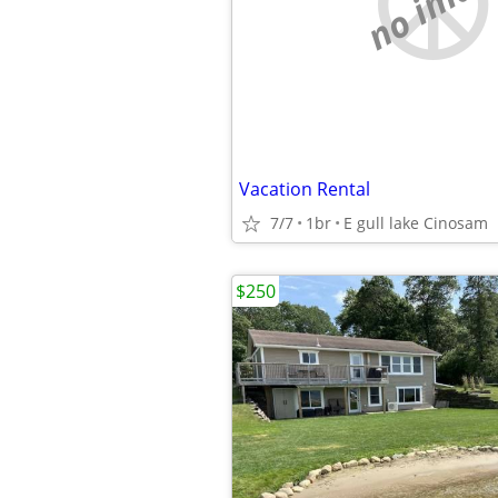
no imag
Vacation Rental
7/7
1br
E gull lake Cinosam
$250