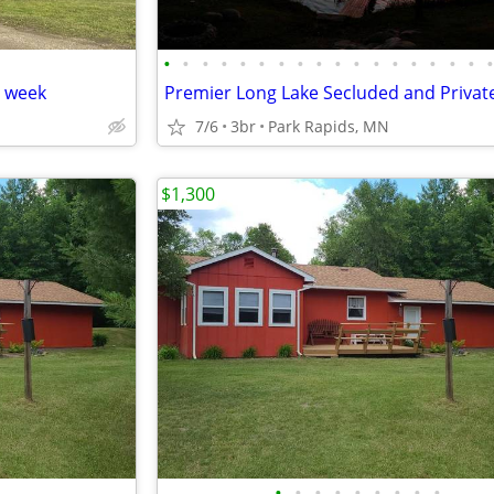
•
•
•
•
•
•
•
•
•
•
•
•
•
•
•
•
•
y week
7/6
3br
Park Rapids, MN
$1,300
•
•
•
•
•
•
•
•
•