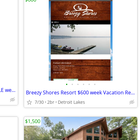
•
•
•
•
•
•
$1000 Breezy Shores timeshare FOR SALE week 34 unit 103. Aug 21-28
Breezy Shores Resort $600 week Vacation Rental August 21-28, 2026
7/30
2br
Detroit Lakes
$1,500