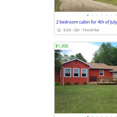
•
•
•
•
•
•
•
2 bedroom cabin for 4th of Jul
6/24
2br
Tenstrike
$1,300
•
•
•
•
•
•
•