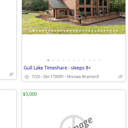
•
•
•
•
•
•
•
•
•
•
•
Gull Lake Timeshare - sleeps 8+
7/25
2br
1700ft
Nisswa Brainerd
2
$3,000