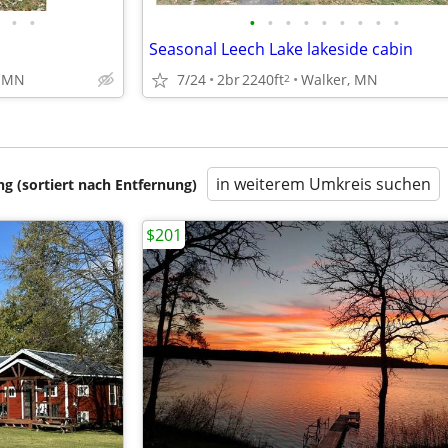
•
•
•
•
•
•
•
•
•
•
•
Seasonal Leech Lake lakeside cabin
, MN
7/24
2br
2240ft
Walker, MN
2
in weiterem Umkreis suchen
 (sortiert nach Entfernung)
$201