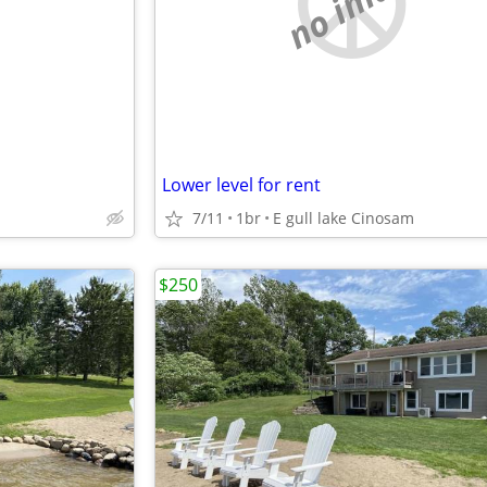
e
no image
Lower level for rent
7/11
1br
E gull lake Cinosam
$250