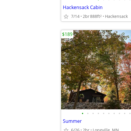
Hackensack Cabin
7/14
2br
888ft
Hackensack
2
$189
•
•
•
•
•
•
•
•
•
•
Summer
6/26
2br
Longville, MN