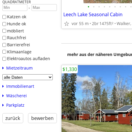
QUADRATMETER
•
•
•
•
•
•
•
•
•
-
Leech Lake Seasonal Cabin
Katzen ok
vor 55 m
2br
1475ft
Walker
2
Hunde ok
möbliert
Rauchfrei
Barrierefrei
Klimaanlage
mehr aus der näheren Umgebung
Elektroautos aufladen
Mietzeitraum
$1,330
Immobilienart
Wäscherei
Parkplatz
zurück
bewerben