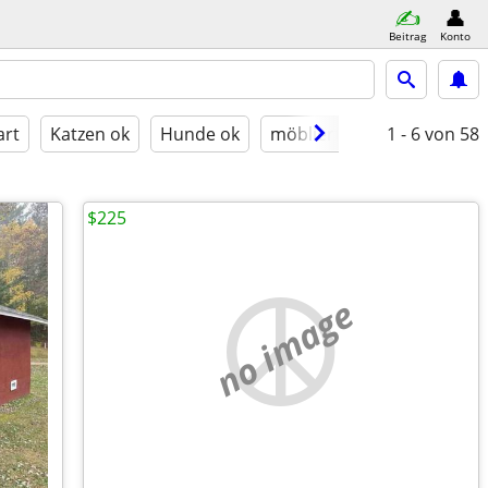
Beitrag
Konto
art
Katzen ok
Hunde ok
möbliert
1 - 6
von 58
$225
no image