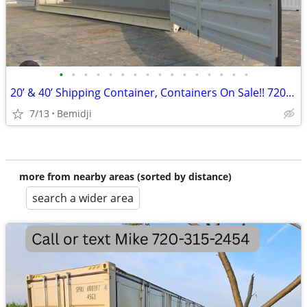
•
•
•
•
•
•
•
•
•
•
•
•
•
•
•
•
20’ & 40’ Shipping Container, Containers On Sale!! 720-315-2454
7/13
Bemidji
more from nearby areas (sorted by distance)
search a wider area