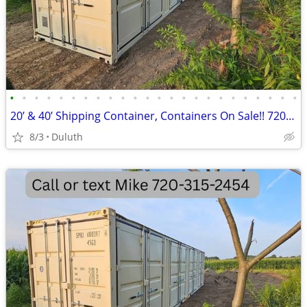
•
•
•
•
•
•
•
•
•
•
•
•
•
•
•
•
•
•
•
•
•
•
•
•
20’ & 40’ Shipping Container, Containers On Sale!! 720-315-2454
8/3
Duluth