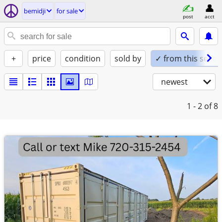
bemidji
for sale
post
acct
+
price
condition
sold by
✓ from this seller
newest
1 - 2
of 8