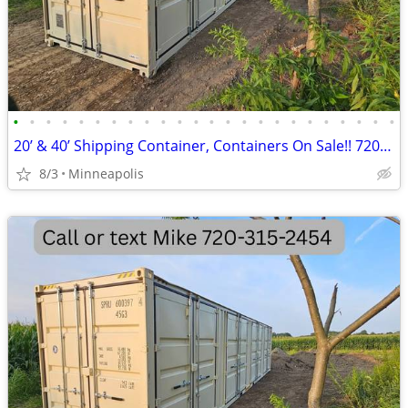
•
•
•
•
•
•
•
•
•
•
•
•
•
•
•
•
•
•
•
•
•
•
•
•
20’ & 40’ Shipping Container, Containers On Sale!! 720-315-2454
8/3
Minneapolis