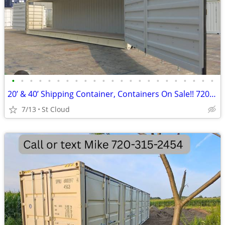
•
•
•
•
•
•
•
•
•
•
•
•
•
•
•
•
•
•
•
•
•
•
•
20’ & 40’ Shipping Container, Containers On Sale!! 720-315-2454
7/13
St Cloud