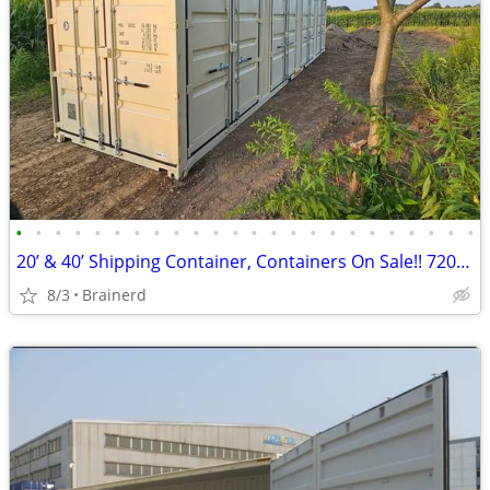
•
•
•
•
•
•
•
•
•
•
•
•
•
•
•
•
•
•
•
•
•
•
•
•
20’ & 40’ Shipping Container, Containers On Sale!! 720-315-2454
8/3
Brainerd