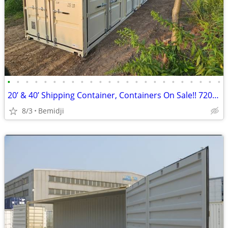
•
•
•
•
•
•
•
•
•
•
•
•
•
•
•
•
•
•
•
•
•
•
•
•
20’ & 40’ Shipping Container, Containers On Sale!! 720-315-2454
8/3
Bemidji