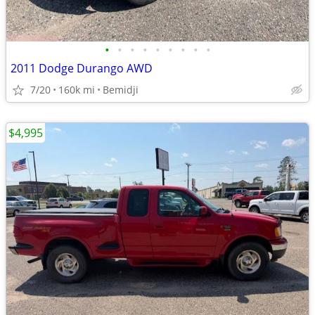
•
•
•
•
•
•
•
•
•
2011 Dodge Durango AWD
7/20
160k mi
Bemidji
$4,995