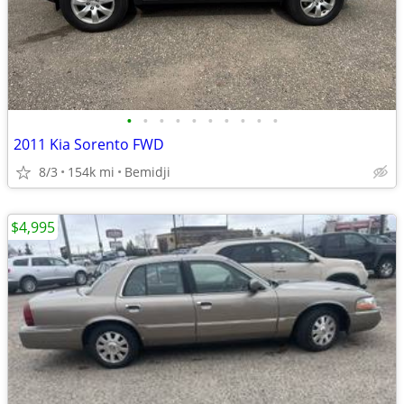
•
•
•
•
•
•
•
•
•
•
2011 Kia Sorento FWD
8/3
154k mi
Bemidji
$4,995