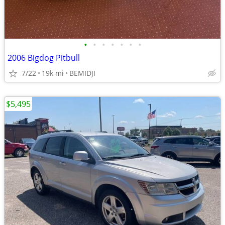
•
•
•
•
•
•
•
2006 Bigdog Pitbull
7/22
19k mi
BEMIDJI
$5,495