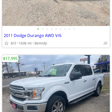
•
•
•
•
•
•
•
•
•
2011 Dodge Durango AWD V/6
8/3
160k mi
Bemidji
$17,995