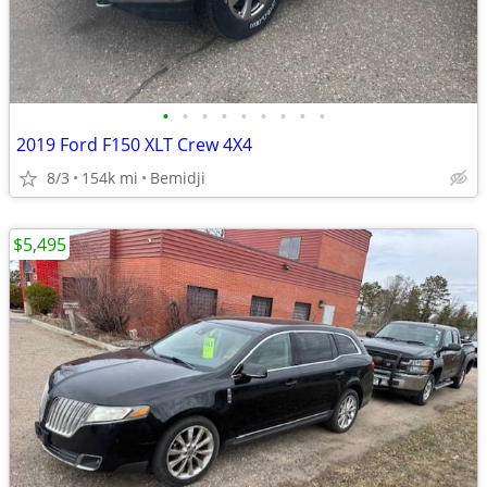
•
•
•
•
•
•
•
•
•
2019 Ford F150 XLT Crew 4X4
8/3
154k mi
Bemidji
$5,495