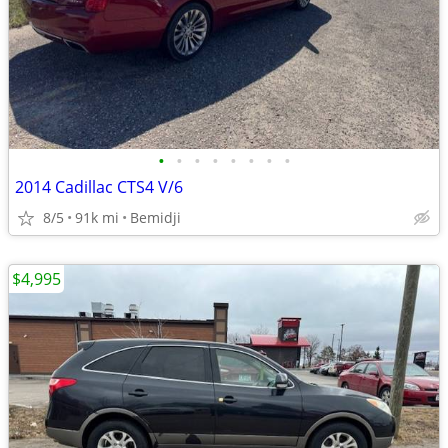
•
•
•
•
•
•
•
•
2014 Cadillac CTS4 V/6
8/5
91k mi
Bemidji
$4,995