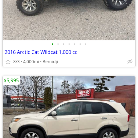
•
•
•
•
•
•
•
2016 Arctic Cat Wildcat 1,000 cc
8/3
4,000mi
Bemidji
$5,995