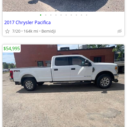
•
•
•
•
•
•
•
•
•
•
2017 Chrysler Pacifica
7/20
164k mi
Bemidji
$54,995