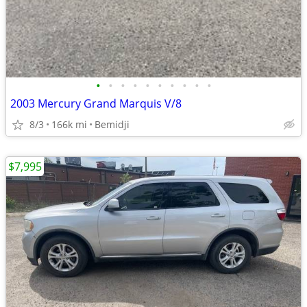
•
•
•
•
•
•
•
•
•
•
2003 Mercury Grand Marquis V/8
8/3
166k mi
Bemidji
$7,995