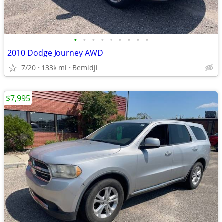
•
•
•
•
•
•
•
•
•
2010 Dodge Journey AWD
7/20
133k mi
Bemidji
$7,995