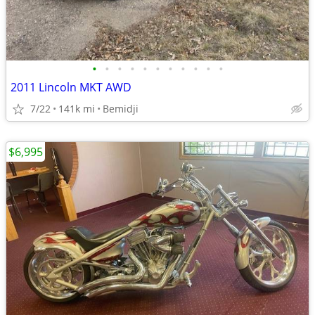
•
•
•
•
•
•
•
•
•
•
•
2011 Lincoln MKT AWD
7/22
141k mi
Bemidji
$6,995