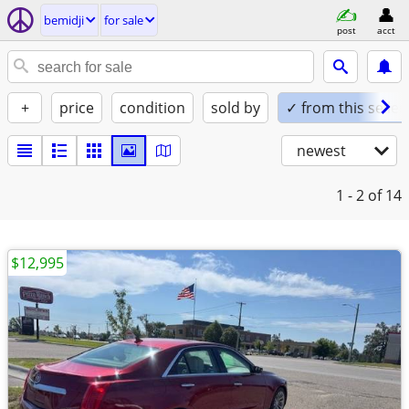
bemidji
for sale
post
acct
+
price
condition
sold by
✓ from this seller
newest
1 - 2
of 14
$12,995