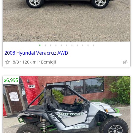
•
•
•
•
•
•
•
•
•
•
•
2008 Hyundai Veracruz AWD
8/3
120k mi
Bemidji
$6,995