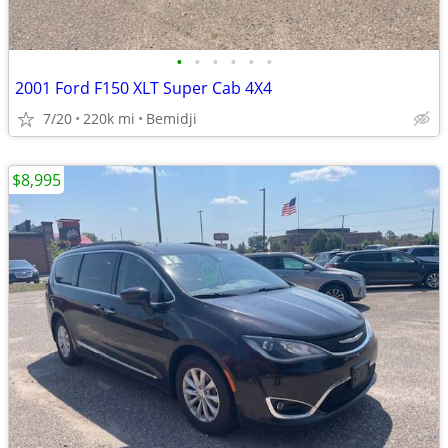
•
•
•
•
•
•
2001 Ford F150 XLT Super Cab 4X4
7/20
220k mi
Bemidji
$8,995