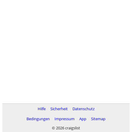
Hilfe
Sicherheit
Datenschutz
Bedingungen
Impressum
App
Sitemap
© 2026 craigslist