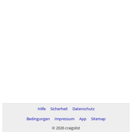
Hilfe
Sicherheit
Datenschutz
Bedingungen
Impressum
App
Sitemap
© 2026 craigslist